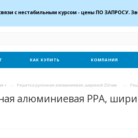
связи с нестабильным курсом - цены ПО ЗАПРОСУ. Зв
Г
КАК КУПИТЬ
КОМПАНИЯ
—
—
ая
Решетка рулонная алюминиевая, шириной 250 мм
Реш
ая алюминиевая РРА, ширин