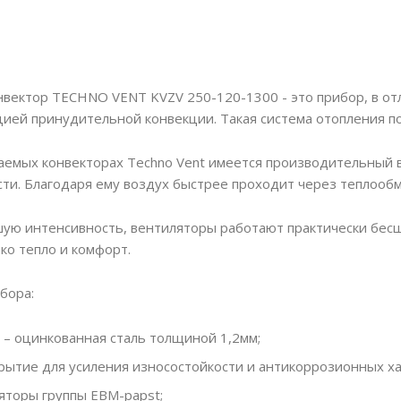
вектор TECHNO VENT KVZV 250-120-1300 - это прибор, в отл
ей принудительной конвекции. Такая система отопления по
аемых конвекторах Techno Vent имеется производительный в
сти. Благодаря ему воздух быстрее проходит через теплооб
ую интенсивность, вентиляторы работают практически бесшу
ко тепло и комфорт.
бора:
 – оцинкованная сталь толщиной 1,2мм;
рытие для усиления износостойкости и антикоррозионных ха
яторы группы EBM-papst;