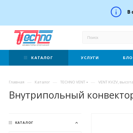
В 
КАТАЛОГ
УСЛУГИ
БЛО
—
—
—
Главная
Каталог
TECHNO VENT
VENT KVZV, высота
Внутрипольный конвектор
КАТАЛОГ