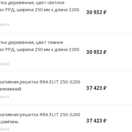
 цвет светлое
о РРД, ширина 250 мм х длина 3200
30 932
₽
заказ
, цвет тёмное
о РРД, ширина 250 мм х длина 3200
30 932
₽
заказ
вная решетка RRA ELIT 250-3200
37 423
₽
 алюминий
заказ
вная решетка RRA ELIT 250-3200
37 423
₽
 шампань
заказ