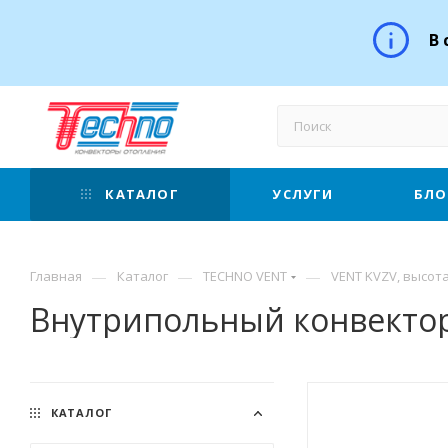
В 
КАТАЛОГ
УСЛУГИ
БЛО
—
—
—
Главная
Каталог
TECHNO VENT
VENT KVZV, высота
Внутрипольный конвектор
КАТАЛОГ