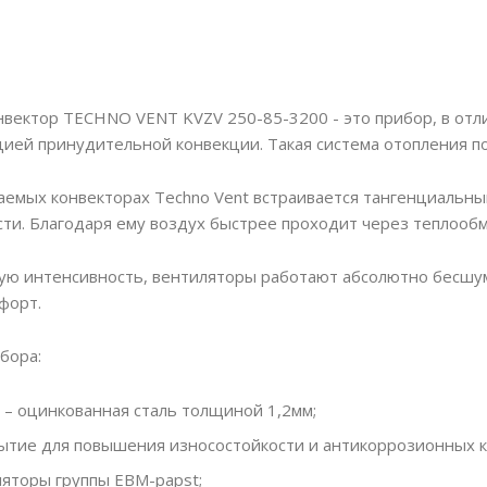
вектор TECHNO VENT KVZV 250-85-3200 - это прибор, в отли
ей принудительной конвекции. Такая система отопления по
аемых конвекторах Techno Vent встраивается тангенциальны
сти. Благодаря ему воздух быстрее проходит через теплооб
ую интенсивность, вентиляторы работают абсолютно бесшум
форт.
бора:
 – оцинкованная сталь толщиной 1,2мм;
ытие для повышения износостойкости и антикоррозионных к
яторы группы EBM-papst;