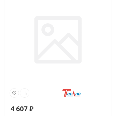
4 607
₽