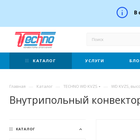
В 
КАТАЛОГ
УСЛУГИ
БЛО
—
—
—
Главная
Каталог
TECHNO WD KVZS
WD KVZS, высо
Внутрипольный конвектор
КАТАЛОГ