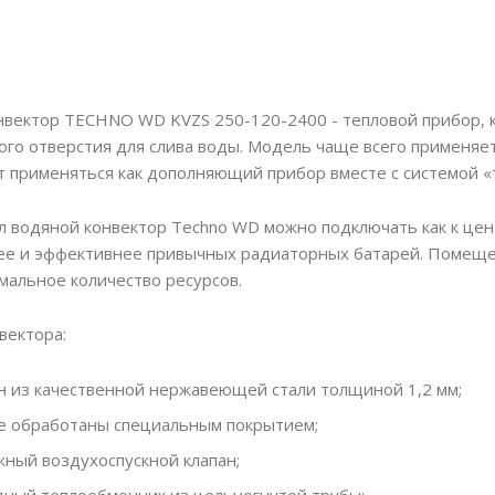
вектор TECHNO WD KVZS 250-120-2400 - тепловой прибор, 
го отверстия для слива воды. Модель чаще всего применя
 применяться как дополняющий прибор вместе с системой «
л водяной конвектор Techno WD можно подключать как к цен
ее и эффективнее привычных радиаторных батарей. Помещен
мальное количество ресурсов.
вектора:
н из качественной нержавеющей стали толщиной 1,2 мм;
е обработаны специальным покрытием;
ный воздухоспускной клапан;
ный теплообменник из цельногнутой трубы;