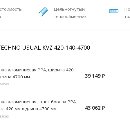
 стоимость
Цельногнутый
По
а
теплообменник
то
TECHNO USUAL KVZ 420-140-4700
РА, ширина 420
39 149
₽
длина 4700 мм
заказ
цвет бронза РРА,
43 062
₽
а 420 мм х длина 4700 мм
заказ