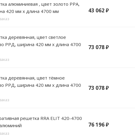
цвет золото РРА,
43 062
₽
а 420 мм х длина 4700 мм
заказ
 цвет светлое
о РРД, ширина 420 мм х длина 4700
73 078
₽
заказ
, цвет тёмное
о РРД, ширина 420 мм х длина 4700
73 078
₽
заказ
вная решетка RRA ELIT 420-4700
76 196
₽
 алюминий
заказ