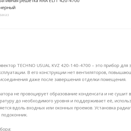
вная решетка RRA ELIT 420-4700
 черный
заказ
вектор TECHNO USUAL KVZ 420-140-4700 – это прибор для 
ксплуатации. В его конструкции нет вентиляторов, повышающ
рисоединения даже после завершения отделки помещения.
иатора не провоцирует образование конденсата и не сушит 
ратуру до необходимого уровня и поддерживает её, исполь
ется вдоль входных или оконных проемов. Установка радиа
 подоконник.
бора: