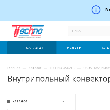
В 
КАТАЛОГ
УСЛУГИ
БЛО
—
—
—
Главная
Каталог
TECHNO USUAL
USUAL KVZ, высо
Внутрипольный конвектор
КАТАЛОГ