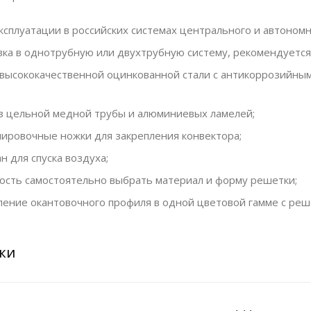
ксплуатации в российских системах центрального и автономн
ка в однотрубную или двухтрубную систему, рекомендуется
з высококачественной оцинкованной стали с антикоррозийн
з цельной медной трубы и алюминиевых ламелей;
лировочные ножки для закрепления конвектора;
н для спуска воздуха;
ость самостоятельно выбрать материал и форму решетки;
ение окантовочного профиля в одной цветовой гамме с реш
ки