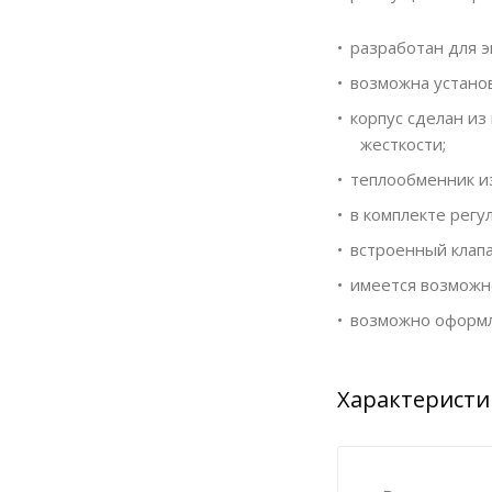
разработан для э
возможна установ
корпус сделан и
жесткости;
теплообменник и
в комплекте регу
встроенный клапа
имеется возможн
возможно оформл
Характеристи