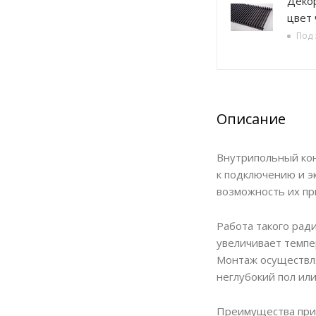
Декорати
цвет
Под 
Описание
Внутрипольный кон
к подключению и э
возможность их п
Работа такого рад
увеличивает темпе
Монтаж осуществля
неглубокий пол или
Преимущества при