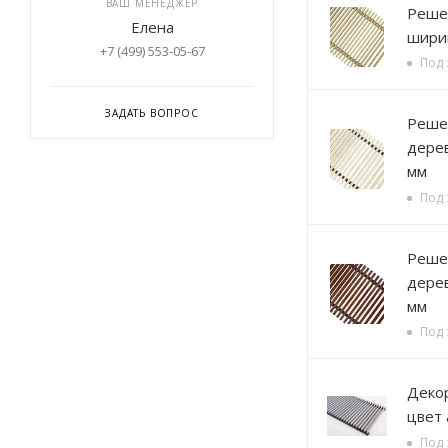
ВАШ МЕНЕДЖЕР
Решетка алюминиевая , 
Елена
ширин
+7 (499) 553-05-67
Под 
ЗАДАТЬ ВОПРОС
Решетка деревянная,
дерев
мм
Под 
Решетка деревянная
дерев
мм
Под 
Декорати
цвет
Под 