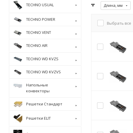
TECHNO USUAL
Длина, мм
TECHNO POWER
Выбрать все
TECHNO VENT
TECHNO AIR
TECHNO WD KVZS
TECHNO WD KVZVS
Напольные
конвекторы
Решетки Стандарт
Решетки ELIT