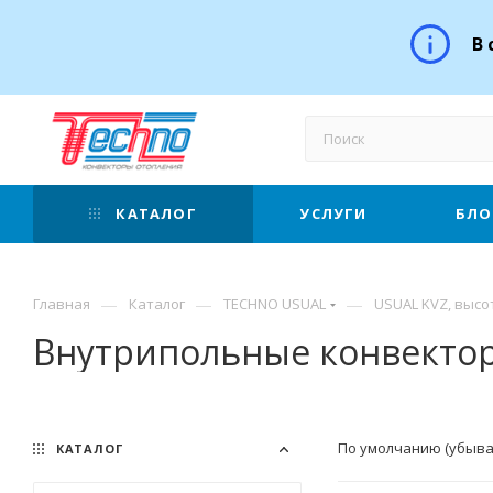
В 
КАТАЛОГ
УСЛУГИ
БЛО
—
—
—
Главная
Каталог
TECHNO USUAL
USUAL KVZ, высо
Внутрипольные конвектор
По умолчанию (убыв
КАТАЛОГ