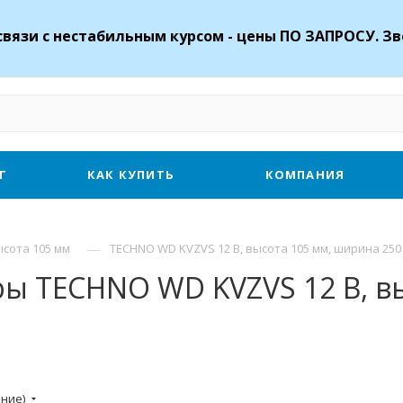
связи с нестабильным курсом - цены ПО ЗАПРОСУ. Зв
Г
КАК КУПИТЬ
КОМПАНИЯ
—
ысота 105 мм
TECHNO WD KVZVS 12 В, высота 105 мм, ширина 250
ы TECHNO WD KVZVS 12 В, вы
ание)