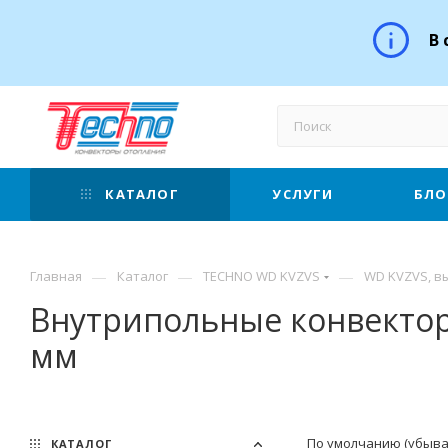
В 
КАТАЛОГ
УСЛУГИ
БЛО
—
—
—
Главная
Каталог
TECHNO WD KVZVS
WD KVZVS, в
Внутрипольные конвектор
мм
По умолчанию (убыв
КАТАЛОГ